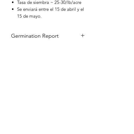
Tasa de siembra ~ 25-30/lb/acre
Se enviará entre el 15 de abril y el
15 de mayo.
Germination Report
https://acrobat.adobe.com/id/urn:aa
id:sc:US:763297b2-ca84-48bc-a7b3-
5ecfb4130fa0