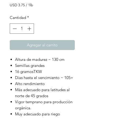
USD 3.75
/
1lb
USD 3.75
por
Cantidad
*
1
Libra
Agregar al carrito
Altura de madurez ~ 130 cm
Semillas grandes
16 gramosTKW
Días hasta el vencimiento ~ 105+
Alto rendimiento
Más adecuado para latitudes al
norte de 45 grados
Vigor temprano para producción
orgánica.
Muy adecuado para riego